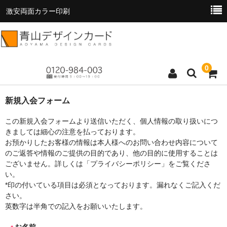
激安両面カラー印刷
0
トップページ
新規入会フォーム
商品一覧
この新規入会フォームより送信いただく、個人情報の取り扱いにつ
きましては細心の注意を払っております。
料金表
お預かりしたお客様の情報は本人様へのお問い合わせ内容について
のご返答や情報のご提供の目的であり、他の目的に使用することは
お支払い方法
ございません。詳しくは「プライバシーポリシー」をご覧くださ
い。
お読みください
*印の付いている項目は必須となっております。漏れなくご記入くだ
さい。
お問い合わせ
英数字は半角での記入をお願いいたします。