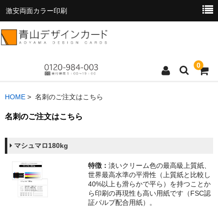
激安両面カラー印刷
0
トップページ
HOME
> 名刺のご注文はこちら
商品一覧
名刺のご注文はこちら
料金表
マシュマロ180kg
お支払い方法
特徴：
淡いクリーム色の最高級上質紙、
世界最高水準の平滑性（上質紙と比較し
お読みください
40%以上も滑らかで平ら）を持つことか
ら印刷の再現性も高い用紙です（FSC認
お問い合わせ
証パルプ配合用紙）。