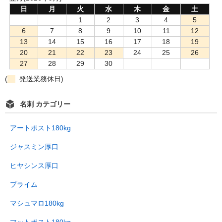
日
月
火
水
木
金
土
1
2
3
4
5
6
7
8
9
10
11
12
13
14
15
16
17
18
19
20
21
22
23
24
25
26
27
28
29
30
(
発送業務休日)
名刺 カテゴリー
アートポスト180kg
ジャスミン厚口
ヒヤシンス厚口
プライム
マシュマロ180kg
マットポスト180kg