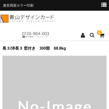
激安両面カラー印刷
0
トップページ
長３/洋長３ 窓付き 300部 68.8kg
商品一覧
料金表
お支払い方法
お読みください
お問い合わせ