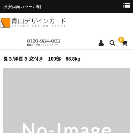
激安両面カラー印刷
0
トップページ
長３/洋長３ 窓付き 100部 68.8kg
商品一覧
料金表
お支払い方法
お読みください
お問い合わせ