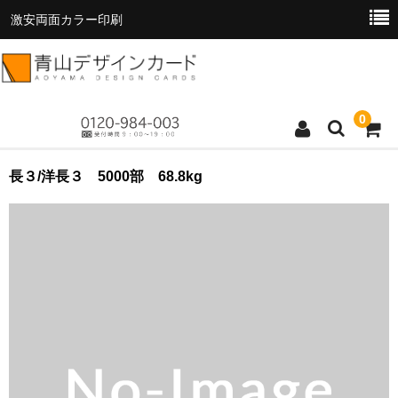
激安両面カラー印刷
0
トップページ
長３/洋長３ 5000部 68.8kg
商品一覧
料金表
お支払い方法
お読みください
お問い合わせ