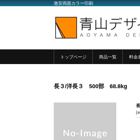
激安両面カラー印刷
トップページ
商品一覧
料金
長３/洋長３ 500部 68.8kg
長
(