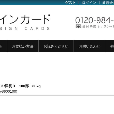
ゲスト
ログイン
新規会
表
お支払い方法
お読みください
お問い合わせ
特
３/洋長３ 100部 86kg
ev8600100)