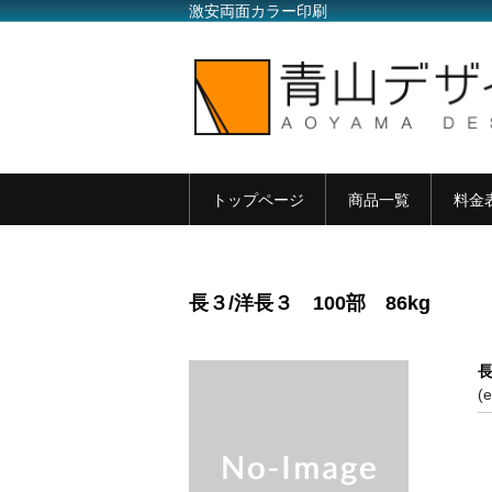
激安両面カラー印刷
トップページ
商品一覧
料金
長３/洋長３ 100部 86kg
長
(