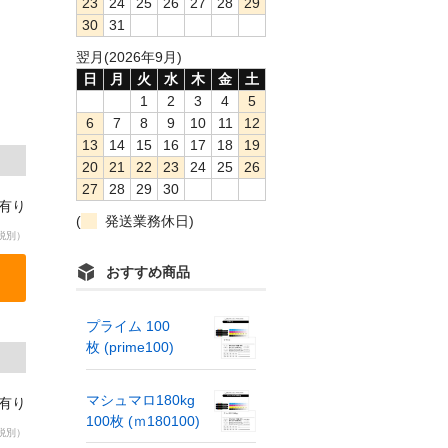
23
24
25
26
27
28
29
30
31
翌月(2026年9月)
日
月
火
水
木
金
土
1
2
3
4
5
6
7
8
9
10
11
12
13
14
15
16
17
18
19
20
21
22
23
24
25
26
27
28
29
30
庫有り
(
発送業務休日)
税別）
おすすめ商品
プライム 100
枚 (prime100)
マシュマロ180kg
庫有り
100枚 (ｍ180100)
税別）