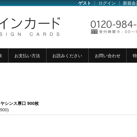
ゲスト
ログイン
新規会
表
お支払い方法
お読みください
お問い合わせ
特
ヤシンス厚口 900枚
h900)