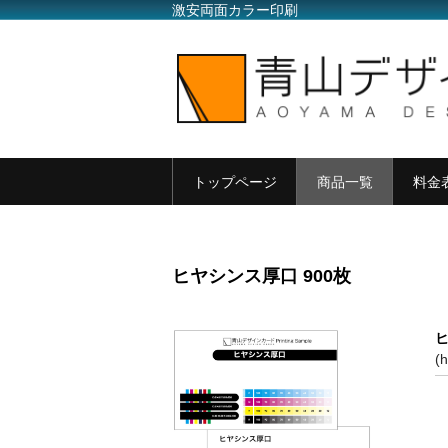
激安両面カラー印刷
トップページ
商品一覧
料金
ヒヤシンス厚口 900枚
ヒ
(