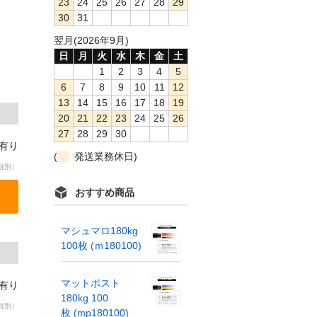
23
24
25
26
27
28
29
30
31
翌月(2026年9月)
日
月
火
水
木
金
土
1
2
3
4
5
6
7
8
9
10
11
12
13
14
15
16
17
18
19
20
21
22
23
24
25
26
27
28
29
30
庫有り
(
発送業務休日)
税別）
おすすめ商品
マシュマロ180kg
100枚 (ｍ180100)
マットポスト
庫有り
180kg 100
税別）
枚 (mp180100)