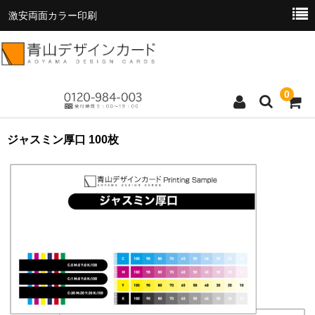
激安両面カラー印刷
0
トップページ
ジャスミン厚口 100枚
商品一覧
料金表
お支払い方法
お読みください
お問い合わせ