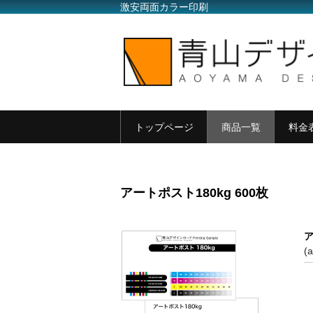
激安両面カラー印刷
トップページ
商品一覧
料金
アートポスト180kg 600枚
ア
(