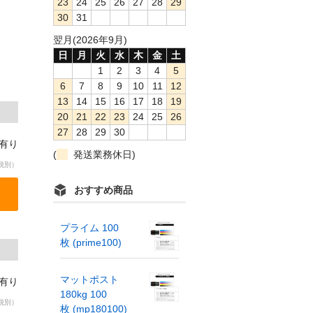
23
24
25
26
27
28
29
30
31
翌月(2026年9月)
日
月
火
水
木
金
土
1
2
3
4
5
6
7
8
9
10
11
12
13
14
15
16
17
18
19
20
21
22
23
24
25
26
27
28
29
30
庫有り
(
発送業務休日)
税別）
おすすめ商品
プライム 100
枚 (prime100)
マットポスト
庫有り
180kg 100
税別）
枚 (mp180100)