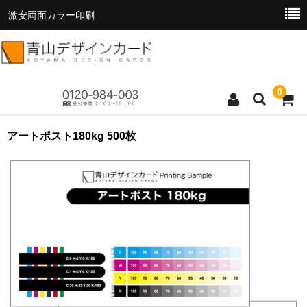
激安両面カラー印刷
0
トップページ
アートポスト180kg 500枚
商品一覧
料金表
お支払い方法
お読みください
お問い合わせ