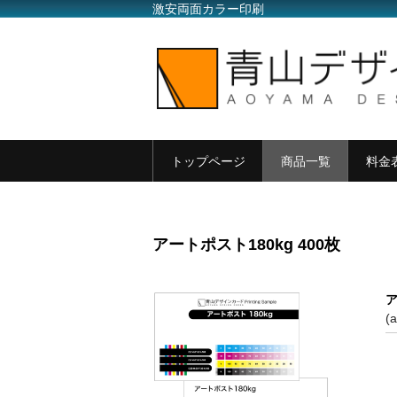
激安両面カラー印刷
トップページ
商品一覧
料金
アートポスト180kg 400枚
ア
(