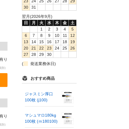
23
24
25
26
27
28
29
30
31
翌月(2026年9月)
日
月
火
水
木
金
土
1
2
3
4
5
6
7
8
9
10
11
12
13
14
15
16
17
18
19
20
21
22
23
24
25
26
27
28
29
30
庫有り
(
発送業務休日)
税別）
おすすめ商品
ジャスミン厚口
100枚 (j100)
マシュマロ180kg
庫有り
100枚 (ｍ180100)
税別）