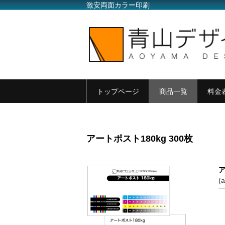
激安両面カラー印刷
トップページ
商品一覧
料金
アートポスト180kg 300枚
ア
(